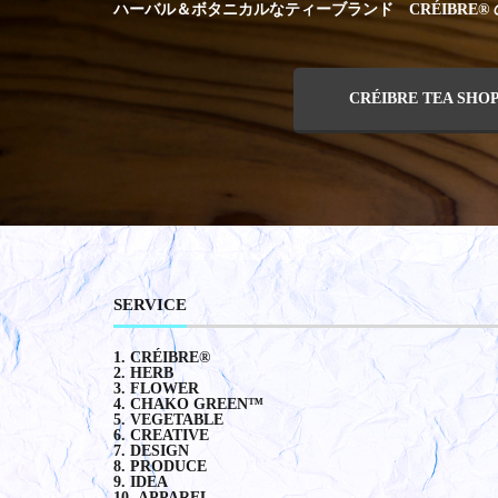
ハーバル＆ボタニカルなティーブランド CRÉIBRE®
CRÉIBRE TEA SHO
SERVICE
CRÉIBRE®︎
HERB
FLOWER
CHAKO GREEN™️
VEGETABLE
CREATIVE
DESIGN
PRODUCE
IDEA
APPAREL